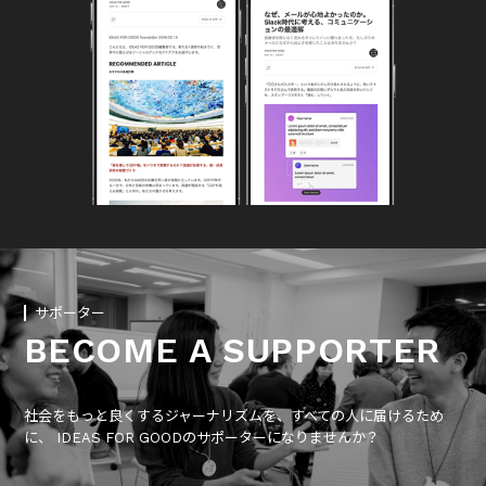
サポーター
BECOME A SUPPORTER
社会をもっと良くするジャーナリズムを、すべての人に届けるため
に、 IDEAS FOR GOODのサポーターになりませんか？