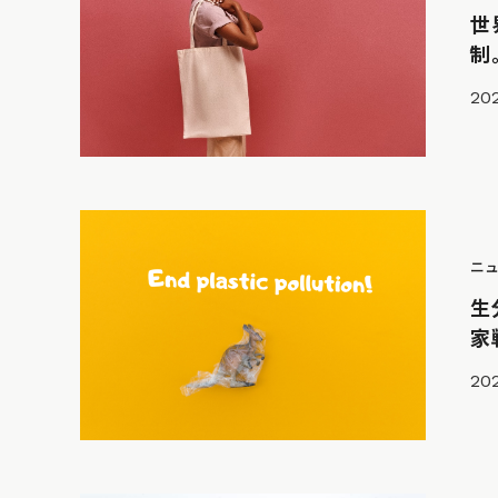
世
制
202
ニ
生
家
202