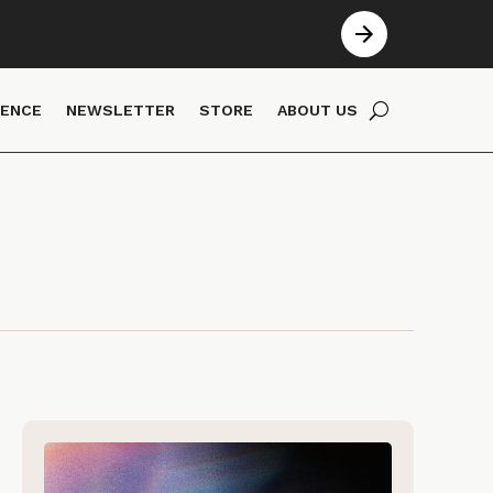
IENCE
NEWSLETTER
STORE
ABOUT US