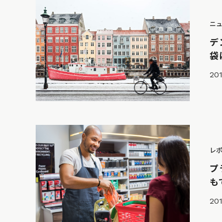
ニ
デ
袋
201
レ
プ
も
201