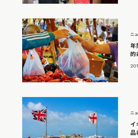
ニ
年
的
201
ニ
イ
品