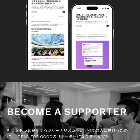
サポーター
BECOME A SUPPORTER
社会をもっと良くするジャーナリズムを、すべての人に届けるため
に、 IDEAS FOR GOODのサポーターになりませんか？