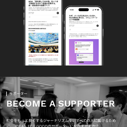
サポーター
BECOME A SUPPORTER
社会をもっと良くするジャーナリズムを、すべての人に届けるため
に、 IDEAS FOR GOODのサポーターになりませんか？