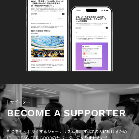
サポーター
BECOME A SUPPORTER
社会をもっと良くするジャーナリズムを、すべての人に届けるため
に、 IDEAS FOR GOODのサポーターになりませんか？