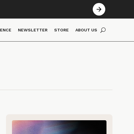
IENCE
NEWSLETTER
STORE
ABOUT US