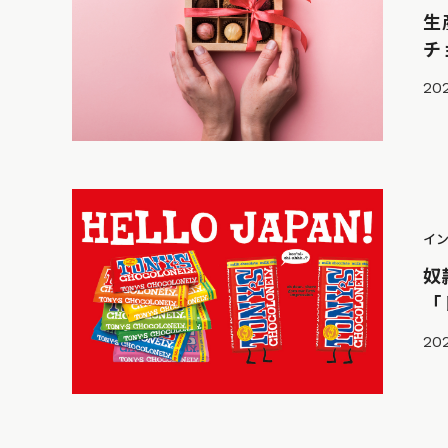
生
チ
202
イ
奴
「
202