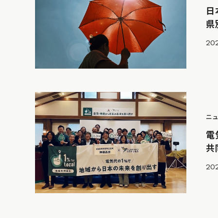
日
県
202
ニ
電
共
202