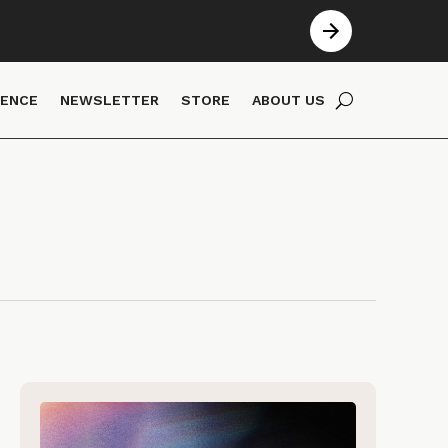
IENCE
NEWSLETTER
STORE
ABOUT US