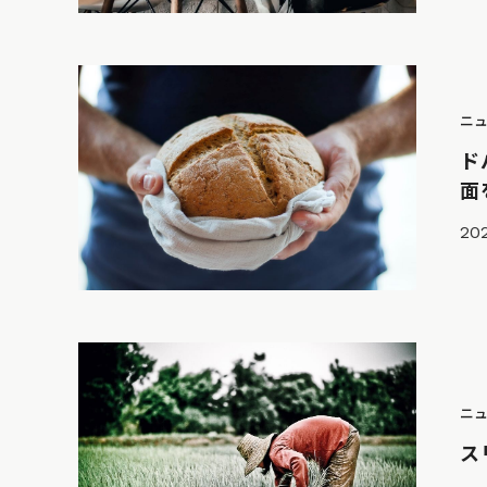
ニ
ド
面
202
ニ
ス