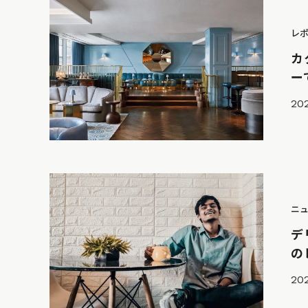
レ
カ
ー
202
ニ
デ
の
20