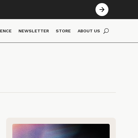
IENCE
NEWSLETTER
STORE
ABOUT US