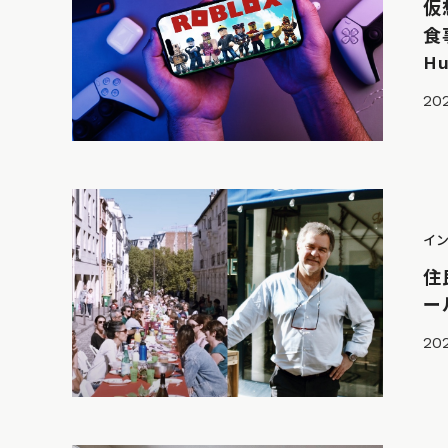
仮
食
Hu
202
イ
住
ー
20