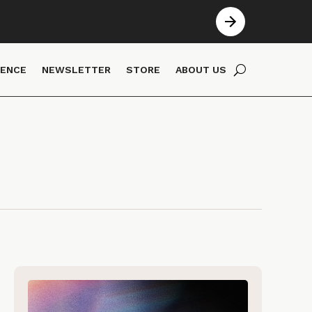
IENCE
NEWSLETTER
STORE
ABOUT US