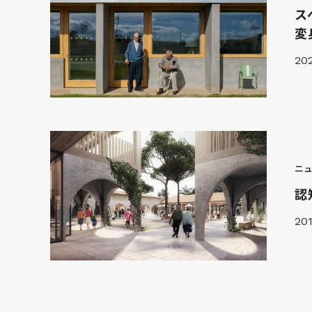
ス
変
20
ニ
認
201