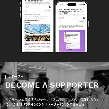
サポーター
BECOME A SUPPORTER
社会をもっと良くするジャーナリズムを、すべての人に届けるため
に、 IDEAS FOR GOODのサポーターになりませんか？