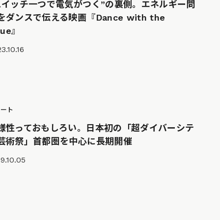
スイッチ一つで電気がつく”の裏側。エネルギー問
をダンスで伝える映画『Dance with the
sue』
3.10.16
ポート
様性っておもしろい。日本初の「超ダイバーシテ
芸術祭」首都圏を中心に長期開催
9.10.05