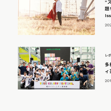
”
題
Is
202
レ
多
ィ
201