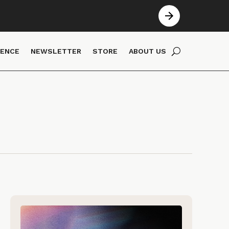
IENCE
NEWSLETTER
STORE
ABOUT US