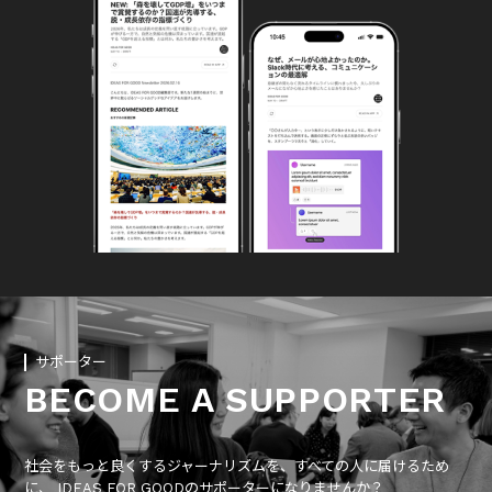
サポーター
BECOME A SUPPORTER
社会をもっと良くするジャーナリズムを、すべての人に届けるため
に、 IDEAS FOR GOODのサポーターになりませんか？