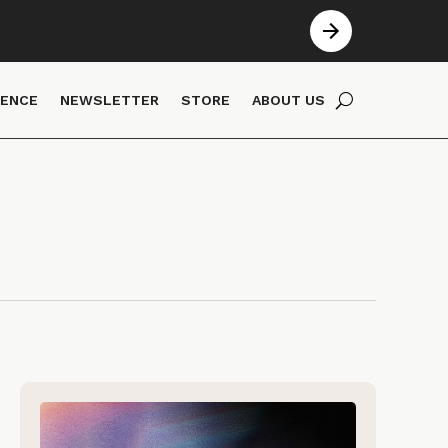
IENCE
NEWSLETTER
STORE
ABOUT US