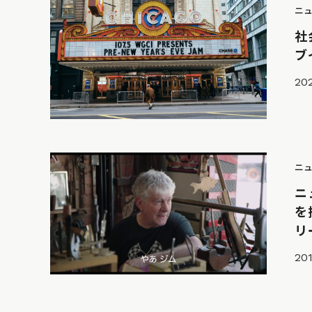
ニ
社
ブ
202
ニ
ニ
を
リ
201