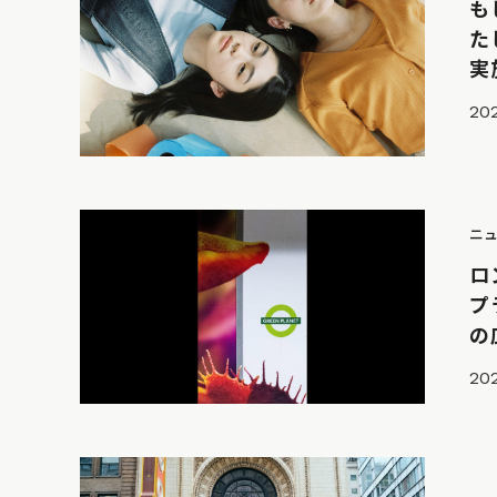
も
た
実
20
ニ
ロ
プ
の
202