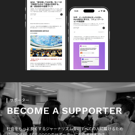
サポーター
BECOME A SUPPORTER
社会をもっと良くするジャーナリズムを、すべての人に届けるため
に、 IDEAS FOR GOODのサポーターになりませんか？