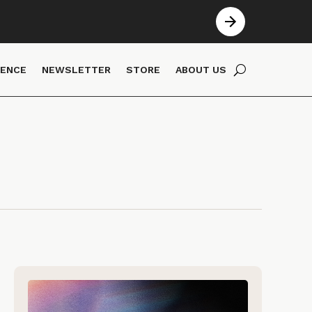
IENCE
NEWSLETTER
STORE
ABOUT US