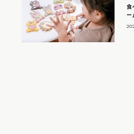
食
ー
202