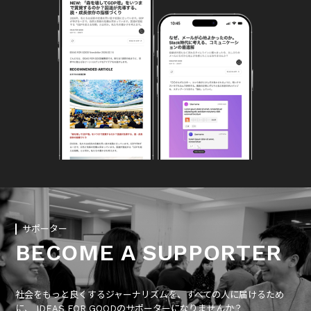
サポーター
BECOME A SUPPORTER
社会をもっと良くするジャーナリズムを、すべての人に届けるため
に、 IDEAS FOR GOODのサポーターになりませんか？