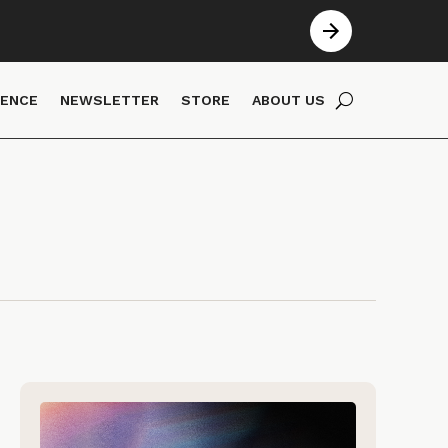
IENCE
NEWSLETTER
STORE
ABOUT US