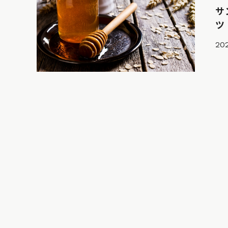
サ
ツ
20