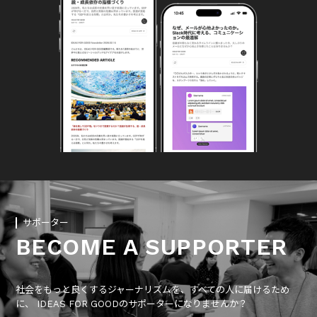
サポーター
BECOME A SUPPORTER
社会をもっと良くするジャーナリズムを、すべての人に届けるため
に、 IDEAS FOR GOODのサポーターになりませんか？