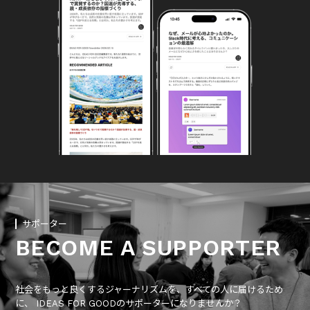
サポーター
BECOME A SUPPORTER
社会をもっと良くするジャーナリズムを、すべての人に届けるため
に、 IDEAS FOR GOODのサポーターになりませんか？