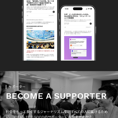
サポーター
BECOME A SUPPORTER
社会をもっと良くするジャーナリズムを、すべての人に届けるため
に、 IDEAS FOR GOODのサポーターになりませんか？