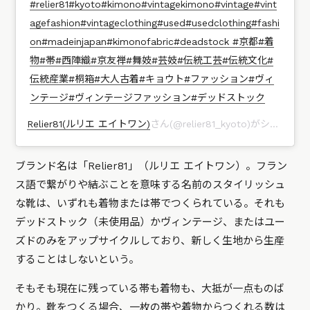
#relier81#kyoto#kimono#vintagekimono#vintage#vint
agefashion#vintageclothing#used#usedclothing#fashi
on#madeinjapan#kimonofabric#deadstock #京都#着
物#帯#西陣織#京友禅#舞妓#芸妓#伝統工芸#伝統文化#
伝統産業#桐箱#大人古着#キョウト#ファッション#ヴィ
ンテージ#ヴィンテージファッション#デッドストック
Relier81(ルリエ エイトワン)
さん(@relier81_kyoto)がシェアした投稿 –
ブランド名は「Relier81」（ルリエ エイトワン）。フラン
ス語で繋がりや結ぶことを意味する名前のスタイリッシュ
な靴は、いずれも着物または帯でつくられている。それも
デッドストック（未使用品）かヴィンテージ、またはユー
ズドのみをアップサイクルしており、新しく生地から生産
することはしないという。
そもそも現在に残っている帯も着物も、大抵が一点ものば
かり。靴をつくる場合、一枚の帯や着物からつくれる数は