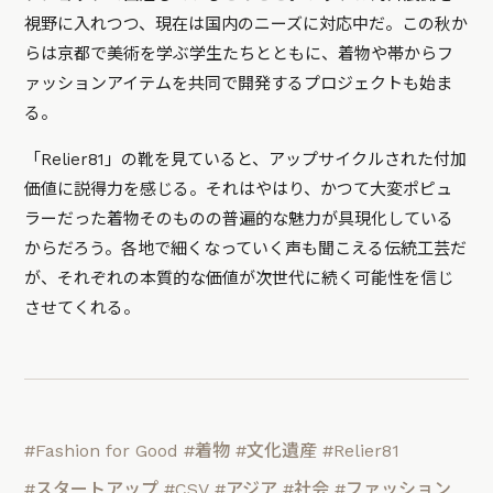
視野に入れつつ、現在は国内のニーズに対応中だ。この秋か
らは京都で美術を学ぶ学生たちとともに、着物や帯からフ
ァッションアイテムを共同で開発するプロジェクトも始ま
る。
「Relier81」の靴を見ていると、アップサイクルされた付加
価値に説得力を感じる。それはやはり、かつて大変ポピュ
ラーだった着物そのものの普遍的な魅力が具現化している
からだろう。各地で細くなっていく声も聞こえる伝統工芸だ
が、それぞれの本質的な価値が次世代に続く可能性を信じ
させてくれる。
#Fashion for Good
#着物
#文化遺産
#Relier81
#スタートアップ
#CSV
#アジア
#社会
#ファッション