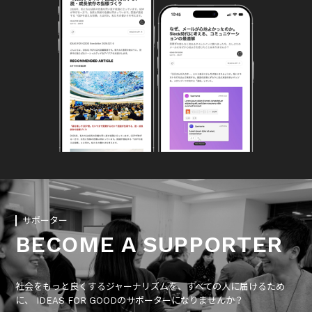
サポーター
BECOME A SUPPORTER
社会をもっと良くするジャーナリズムを、すべての人に届けるため
に、 IDEAS FOR GOODのサポーターになりませんか？