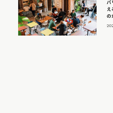
パ
え
の
202