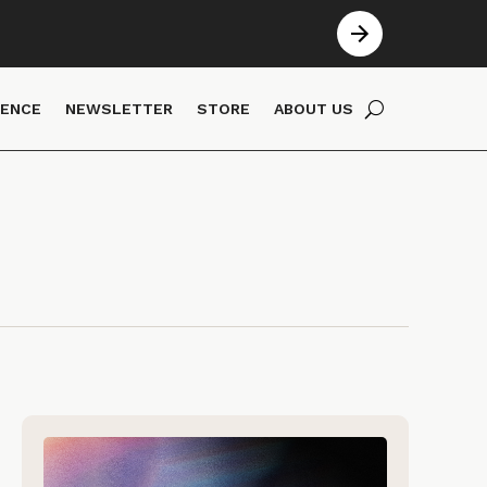
IENCE
NEWSLETTER
STORE
ABOUT US