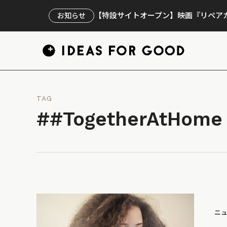
【特設サイトオープン】映画『リペアカ
お知らせ
TAG
##TogetherAtHome
ニ