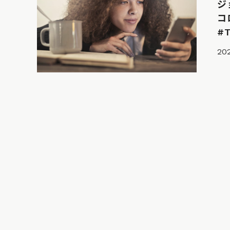
ジ
コ
#T
20