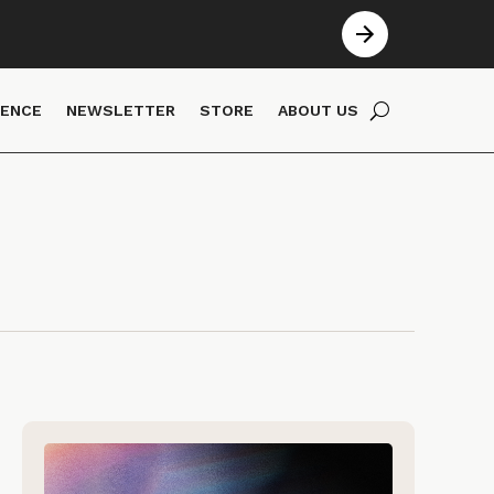
IENCE
NEWSLETTER
STORE
ABOUT US