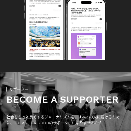
サポーター
BECOME A SUPPORTER
社会をもっと良くするジャーナリズムを、すべての人に届けるため
に、 IDEAS FOR GOODのサポーターになりませんか？