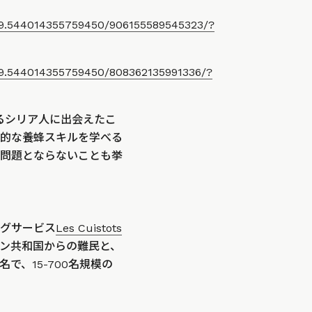
29.544014355759450/906155589545323/?
29.544014355759450/808362135991336/?
あるシリア人に出会えたこ
的な養蜂スキルを学べる
問題とならないことも挙
グサービス
Les Cuistots
ン共和国からの難民と、
、15-700名規模の