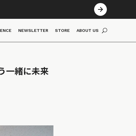
IENCE
NEWSLETTER
STORE
ABOUT US
う一緒に未来