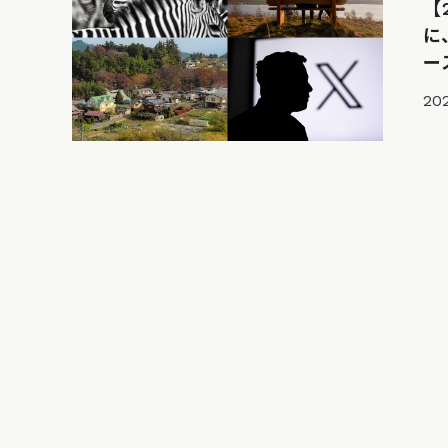
【
に
ー
202