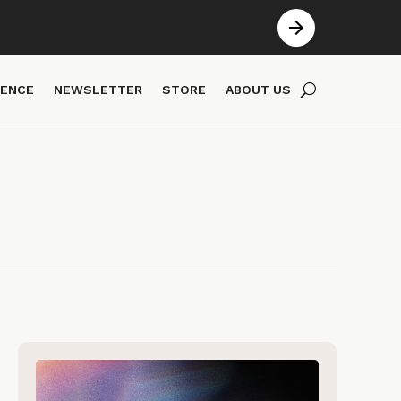
IENCE
NEWSLETTER
STORE
ABOUT US