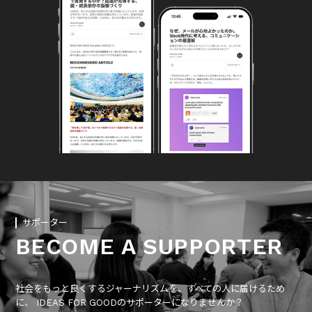
サポーター
BECOME A SUPPORTER
社会をもっと良くするジャーナリズムを、すべての人に届けるため
に、 IDEAS FOR GOODのサポーターになりませんか？