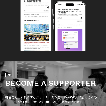
サポーター
BECOME A SUPPORTER
社会をもっと良くするジャーナリズムを、すべての人に届けるため
に、 IDEAS FOR GOODのサポーターになりませんか？