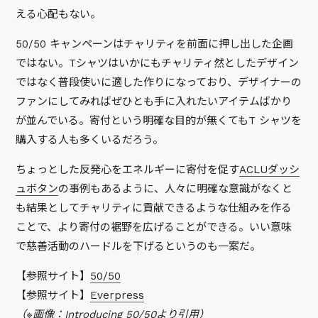
える心配もない。
50/50 キャンペーンはチャリティを前面に押し出した企画
ではない。Tシャツはいかにもチャリティ然としたデザイン
ではなく普段使いに適した作りになっており、デザイナーの
ファンにしてみればぜひとも手に入れたいアイテムばかり
が並んでいる。寄付という明確な目的が無くてもT シャツを
購入する人も多くいるだろう。
ちょっとした反発心をエネルギーに寄付を促す
ACLUダッシ
ュボタン
の事例もあるように、人々に明確な意識がなくと
も結果としてチャリティに貢献できるような仕組みを作る
ことで、より寄付の裾野を広げることができる。いい意味
で慈善活動のハードルを下げるというのも一案だ。
【参照サイト】
50/50
【参照サイト】
Everpress
（※画像：
Introducing 50/50
より引用）