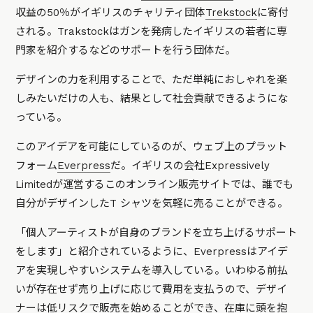
収益の50％がイギリスのチャリティ団体
Trekstock
に寄付
される。Trakstockはガンを発病したイギリスの若者に専
門家を紹介するなどのサポートを行う団体だ。
デザインの力を利用することで、ただ単純におしゃれを楽
しみたいだけの人も、結果として社会貢献できるようにな
っている。
このアイデアを可能にしているのが、ウェブ上のプラット
フォーム
Everpress
だ。イギリスの会社Expressively
Limitedが運営するこのオンライン販売サイトでは、誰でも
自分がデザインしたT シャツを気軽に売ることができる。
「個人アーティストが自身のブランドを立ち上げるサポート
をします」と紹介されているように、Everpressはアイデ
アを実現しやすいシステムを導入している。いわゆる前払
いが存在せず売り上げに応じて費用を支払うので、デザイ
ナーは低リスクで販売を始めることができ、在庫に頭を抱