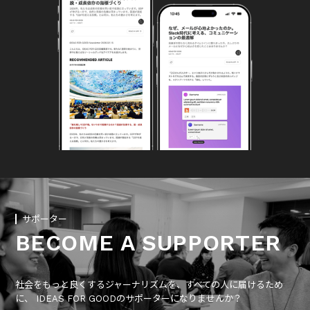
サポーター
BECOME A SUPPORTER
社会をもっと良くするジャーナリズムを、すべての人に届けるため
に、 IDEAS FOR GOODのサポーターになりませんか？