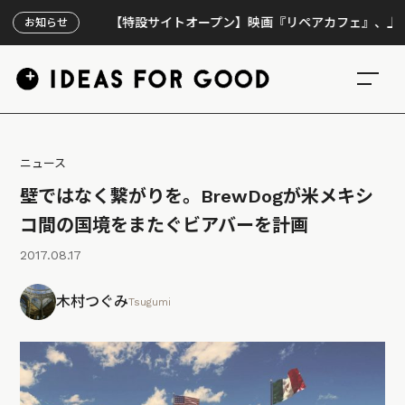
【特設サイトオープン】映画『リペアカフェ』、上映300回
お知らせ
ニュース
壁ではなく繋がりを。BrewDogが米メキシ
コ間の国境をまたぐビアバーを計画
2017.08.17
木村つぐみ
Tsugumi