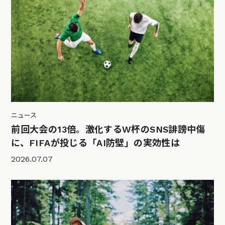
ニュース
前回大会の13倍。激化するW杯のSNS誹謗中傷
に、FIFAが投じる「AI防壁」の実効性は
2026.07.07