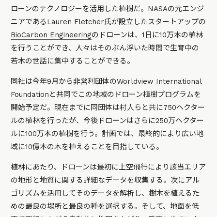
ローンのテクノロジーを活用した植樹だ。NASAの元エンジ
ニアであるLauren Fletcher氏が設立したスタートアップの
BioCarbon Engineering
のドローンは、1日に10万本の植林
を行うことができ、人々はそのぶん浮いた時間で生育中の
若木の世話に集中することができる。
同社は今年9月から非営利団体の
Worldview International
Foundation
と共同でこの地域のドローン植樹プログラムを
開始予定だ。現在までに同団体は村人らと共に750ヘクター
ルの植林を行ったが、今後ドローンはさらに250万ヘクター
ルに100万本の植樹を行う。計画では、最終的により広い地
域に10億本の木を植えることを目指している。
植林にあたり、ドローンは最初に上空飛行により該当エリア
の地形と地質に関する詳細なデータを収集する。次にアル
ゴリズムを活用してそのデータを解析し、樹木を植えるた
めの最良の場所と最良の種を選択する。そして、地面を低