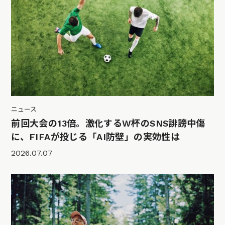
ニュース
前回大会の13倍。激化するW杯のSNS誹謗中傷
に、FIFAが投じる「AI防壁」の実効性は
2026.07.07