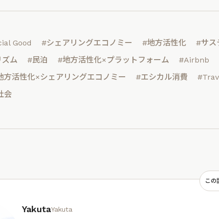
ial Good
#シェアリングエコノミー
#地方活性化
#サス
リズム
#民泊
#地方活性化×プラットフォーム
#Airbnb
地方活性化×シェアリングエコノミー
#エシカル消費
#Trav
社会
この
Yakuta
Yakuta