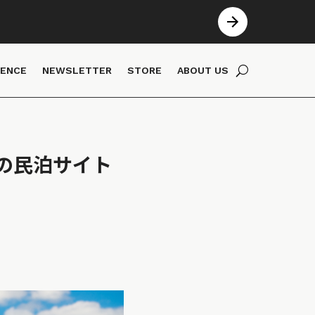
IENCE
NEWSLETTER
STORE
ABOUT US
の民泊サイト