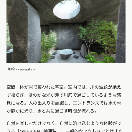
川吟 -kawautai-
空間一体が岩で覆われた客室。室内では、川の波紋が絶え
ず揺らぎ、ほのかな光が差す川底で過ごしているような感
覚になる。人の出入りを認識し、エントランスでは水の雫
が静かに光り、水と共に過ごす時間が流れる。
自然を楽しむだけでなく、自然に溶け込むような体験がで
きる「ONEBIENT神通狭」。一般的なアウトドアとはまた