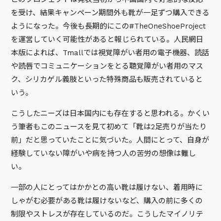
を受け、結果キャンペーン期間外も靴が一足ずつ購入できる
ようになった。今後も長期的にこの#TheOneShoeProject
を運営していく可能性があると報じられている。人民網日
本版によれば、Tmallでは視覚障がい者用の電子機器、読話
や読唇でコミュニケーションをとる聴覚障がい者用のマス
ク、シリカゲル義肢といった特殊商品も販売されていると
いう。
こうしたニーズは日本国内にも存在すると思われる。かくい
う筆者もこのニュースを見て初めて「靴は2足売りが当たり
前」だと思っていたことに気づいた。人間にとって、自身が
経験していない障がいや病を持つ人の苦労の想像は難し
い。
一部の人にとってはかかとの高い靴は履けない、着用時に
しゃがむ必要がある靴は履けないなど、購入の前に多くの
制限やストレスが存在しているのだ。こうしたマイノリテ