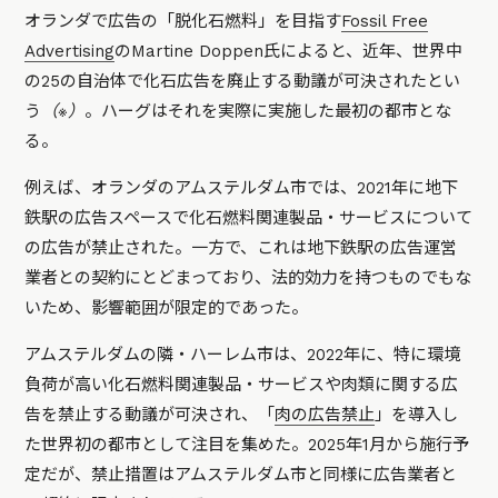
オランダで広告の「脱化石燃料」を目指す
Fossil Free
Advertising
のMartine Doppen氏によると、近年、世界中
の25の自治体で化石広告を廃止する動議が可決されたとい
う
（※）
。ハーグはそれを実際に実施した最初の都市とな
る。
例えば、オランダのアムステルダム市では、2021年に地下
鉄駅の広告スペースで化石燃料関連製品・サービスについて
の広告が禁止された。一方で、これは地下鉄駅の広告運営
業者との契約にとどまっており、法的効力を持つものでもな
いため、影響範囲が限定的であった。
アムステルダムの隣・ハーレム市は、2022年に、特に環境
負荷が高い化石燃料関連製品・サービスや肉類に関する広
告を禁止する動議が可決され、「
肉の広告禁止
」を導入し
た世界初の都市として注目を集めた。2025年1月から施行予
定だが、禁止措置はアムステルダム市と同様に広告業者と