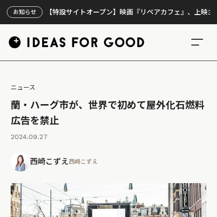
【特設サイトオープン】映画『リペアカフェ』、上映300回の先
お知らせ
ニュース
蘭・ハーグ市が、世界で初めて屋外化石燃料
広告を禁止
2024.09.27
西崎こずえ
西崎こずえ