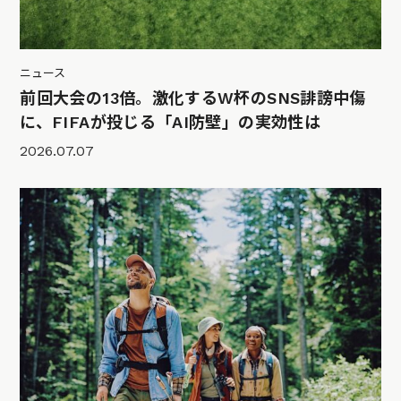
ニュース
前回大会の13倍。激化するW杯のSNS誹謗中傷
に、FIFAが投じる「AI防壁」の実効性は
2026.07.07