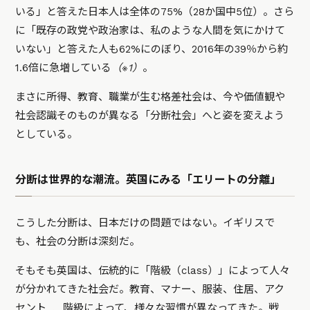
いる」と答えた日本人は全体の75%（28か国中5位）。さら
に「既存の政党や政治家は、私のような人間を気にかけて
いない」と答えた人も62%にのぼり、2016年の39％から約
1.6倍に急増している
（※1）
。
まさに所得、教育、職業が生む格差社会は、今や価値観や
社会認識そのものが異なる「分断社会」へと姿を変えよう
としている。
分断は世界的な潮流。英国にみる「エリートの分離」
こうした分断は、日本だけの問題ではない。イギリスで
も、社会の分断は深刻だ。
そもそも英国は、伝統的に「階級（class）」によって人々
が分かれてきた社会だ。教育、マナー、服装、住居、アク
セント……階級によって、様々な習慣が異なってきた。戦