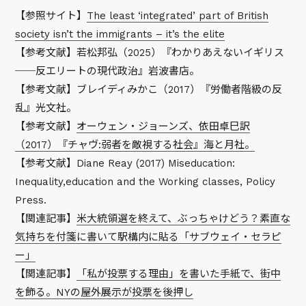
【参照サイト】
The least ‘integrated’ part of British
society isn’t the immigrants – it’s the elite
【参考文献】若松邦弘（2025）『わかりあえないイギリス
──反エリートの現代政治』岩波書店。
【参考文献】ブレイディみかこ（2017）『労働者階級の反
乱』光文社。
【参考文献】
オーウェン・ジョーンズ、依田卓巳訳
（2017）『チャヴ:弱者を敵視する社会』海と月社。
【参考文献】Diane Reay (2017) Miseducation:
Inequality,education and the Working classes, Policy
Press.
【関連記事】
米大統領選を終えて、ぶっちゃけどう？素直な
気持ちを付箋に書いて駅構内に貼る「サブウェイ・セラピ
ー」
【関連記事】
「私が投票する理由」を書いた手紙で、街中
を飾る。NYの屋外展示が投票を後押し