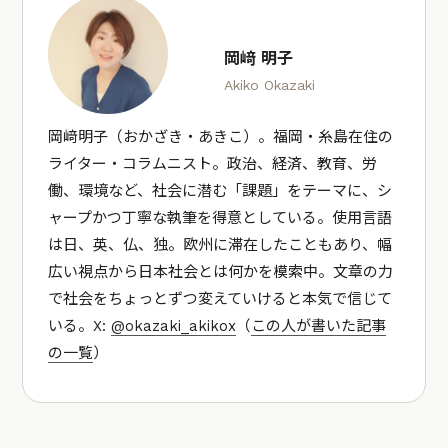
岡﨑 明子
Akiko Okazaki
岡﨑明子（おかざき・あきこ）。福岡・糸島在住の
ライター・コラムニスト。政治、経済、教育、労
働、環境など、社会に潜む「課題」をテーマに、シ
ャープかつ丁寧な執筆を得意としている。使用言語
は日、英、仏、独。欧州に滞在したこともあり、幅
広い視点から日本社会とは何かを模索中。文章の力
で社会をちょっとずつ変えていけると本気で信じて
いる。X:
@okazaki_akikox
（
この人が書いた記事
の一覧
）