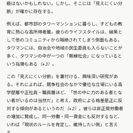
級はないかもしれない。しかし、そこには「見えにくい分
断」が確かに存在する。
例えば、都市部のタワーマンションに暮らし、子どもの教
育に熱心な高所得者層。彼らのライフスタイルは、結果と
して他のコミュニティから隔絶されてしまう側面もある。
タワマンには、自治会や地域の民生委員も入らないことが
多く、タワマンの中が一つの「無縁社会」になっていると
いう指摘もある
（※3）
。
この「見えにくい分断」を裏付ける、興味深い研究があ
る。それによれば、競争社会のなかで優位な立場にいる高
学歴層や正社員・職員層ほど、「世の中に力のある者とな
い者がいるのは当然だ」と考え、政府による格差是正に反
対する傾向があるというのだ
（※2）
。彼らは非正規労働者
の増加に賛成し、同一労働・同一賃金にも反対するなど、
いわば「現状のルールを肯定し、維持したい側」と言え
る。