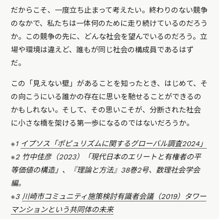
だからこそ、一度立ち止まって考えたい。終わりのない競争
のなかで、私たちは一体何のために走り続けているのだろう
か。この競争の先に、どんな社会を望んでいるのだろう。立
場や環境は違えど、誰もが同じ社会の構成員であるはず
だ。
この「見えない壁」があることを知ったとき、はじめて、そ
の向こうにいる誰かの存在に思いを馳せることができるの
かもしれない。そして、その思いこそが、分断された社会
に小さな橋を架ける第一歩になるのではないだろうか。
※1
イプソス「ポピュリズムに関するグローバル調査2024」
※2 竹中佳彦（2023）「現代日本のエリートと有権者の平
等価値の構造」、『理論と方法』38巻2号、数理社会学会
編。
※3
川崎市コミュニティ施策検討有識者会議（2019）タワー
マンションという共同体の未来