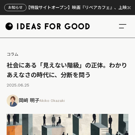
【特設サイトオープン】映画『リペアカフェ』、上映300回の先
お知らせ
コラム
社会にある「見えない階級」の正体。わかり
あえなさの時代に、分断を問う
2025.06.25
岡﨑 明子
Akiko Okazaki