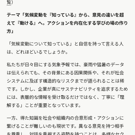
覧
）
テーマ「気候変動を『知っている』から、意見の違いを超
えて『動ける』へ。アクションを内在化する学びの場の作り
方」
「気候変動について知っている」と自信を持って言える人
は、どれほどいるでしょうか。
私たちが日々目にする気象予報では、豪雨や猛暑のデータ
は伝えられても、その背景にある因果関係や、それが社会
システムに及ぼす構造的なリスクまでが語られることは稀
です。しかし、企業が真にサステナビリティを追求するため
には、表層的な情報を受け取るだけではなく、丁寧に「理
解する」ことが重要となっています。
一方、得た知識を社会や組織内の合意形成・アクションに
繋げることが難しいのも現状です。異なる意見を持つ相手
を尊重し、対話を重視する姿勢を持つことは、多様なセク