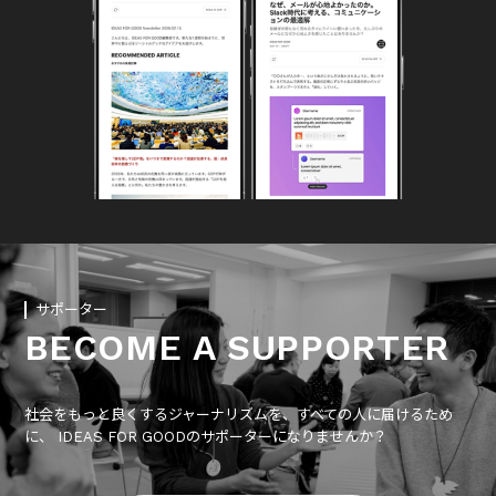
サポーター
BECOME A SUPPORTER
社会をもっと良くするジャーナリズムを、すべての人に届けるため
に、 IDEAS FOR GOODのサポーターになりませんか？