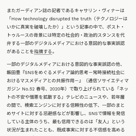
またガーディアン誌の記者であるキャサリン・ヴィナーは
「How technology disrupted the truth（テクノロジーは
いかに真実を破壊したか）」という記事の中で、ポスト・
トゥルースの背景には特定の社会的・政治的スタンスを代
弁する一部のデジタルメディアにおける意図的な事実誤認
があることを
指摘する
。
一部のデジタルメディアにおける意図的な事実誤認の他、
飯田豊『SNSをめぐるメディア論的思考－常時接続社会に
おけるマスメディアとの共振作用－』（通信ソサイエティマ
ガジン No.52 春号、2020年）で取り上げられている「ネッ
トの不安や憎悪を拡散する」テレビのニュースや、若年層
の間で、検索エンジンに対する信頼性の低下、一部のまと
めサイトに対する忌避感などが影響し、SNSで情報を発信
している主体のうち、最も信用できるのは「友人」という
状況が生まれたことも、既成事実に対する不信感を高める