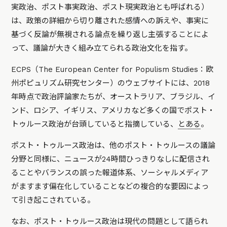
実政治、ポスト事実政治、ポスト現実政治とも呼ばれる）
は、政策の詳細から切り離された感情への訴えや、事実に
基づく反論が無視される論点を繰り返し主張することによ
って、議論が大きく組み立てられる政治文化を指す。
ECPS（The European Center for Populism Studies：欧
州ポピュリズム研究センター）のウェブサイトには、2018
年時点で政治評論家たちが、オーストラリア、ブラジル、イ
ンド、ロシア、イギリス、アメリカなど多くの国でポスト・
トゥルース政治が台頭していると指摘している、
とある
。
ポスト・トゥルース政治は、他のポスト・トゥルースの議論
分野と同様に、ニュースが24時間ひっきりなしに配信され
ることやバランスの誤った報道体系、ソーシャルメディア
がますます偏在化していることなどの複合的な要因によっ
て引き起こされている。
なお、ポスト・トゥルース政治は現代の問題として語られ