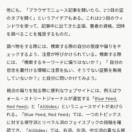
他にも、「ブラウザでニュース記事を開いたら、2つ目の空
のタブを開く」というアイデアもある。これは2つ目のウィ
ンドウを使って、記事中に出てきた主張、著者の資格、団体
を調べることを推奨するものだ。
調べ物をする際には、検索する際の自分の態度や偏りをチ
ェックするよう、注意が呼びかけられている。検索する際
には、「検索するキーワードに偏りはないか？」「 自分の
信念を裏付ける情報に注意を払い、そうでない証拠を無視
していないか？」と自分に問いかけてみよう。
視点の偏りを知る際に便利なウェブサイトには、例えばウ
ォール・ストリートジャーナルが運営する「
Blue Feed,
Red Feed
」と「
AllSides
」というニュースサイトがあげら
れる。「Blue Feed, Red Feed」では、一つのトピックス
に対する保守派とリベラル派のフェイスブックの投稿を確
認でき、「AllSides」では、
右派、左派、中立派の異なる視