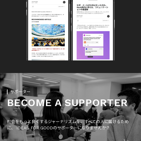
サポーター
BECOME A SUPPORTER
社会をもっと良くするジャーナリズムを、すべての人に届けるため
に、 IDEAS FOR GOODのサポーターになりませんか？