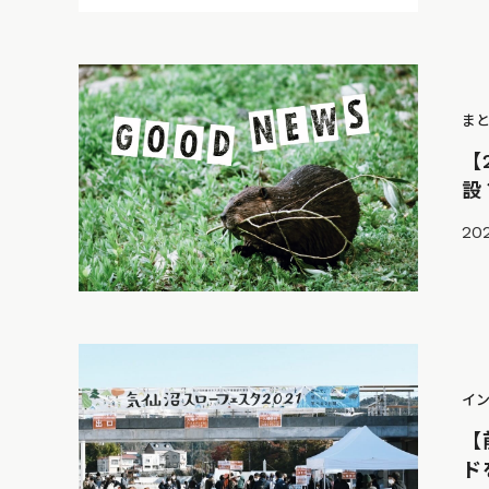
ま
【
設
20
イ
【
ド