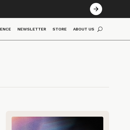
IENCE
NEWSLETTER
STORE
ABOUT US