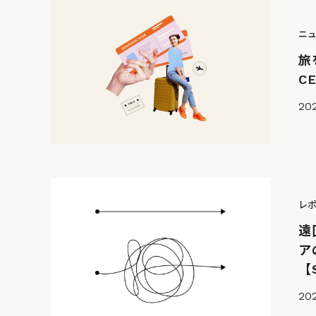
ニ
旅
C
202
レ
遠
ア
【
202