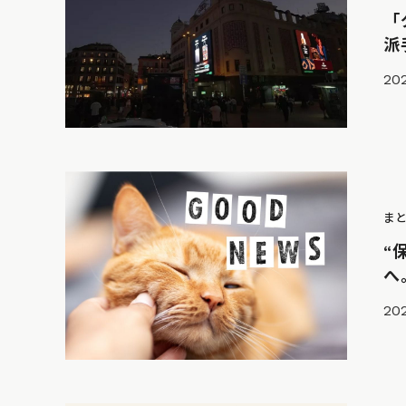
「
派
20
ま
“
へ
202