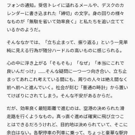
フォンの通知。受信トレイに溢れるメールや、デスクのカ
レンダーに書き込まれた「締切」の文字。身の回りの様々
なものが「無駄を省いて効率良く」と私たちを追い立てて
いるかのようだ。
そんななかでは、「立ち止まって、振り返る」という一見単
純に見える行為が随分ハードルの高いものに感じられる。
心の中に浮き上がる「そもそも」「なぜ」「本当にこれで
良いんだっけ」……そんな疑問に一つ一つ向き合い、立ち止
まってあれこれ考えている間にも、周りの人々は絶え間なく
前へ前へと進んでいく。社会が刻む「普通の時計」から置い
てけぼりにされてしまう。そんな不安があるからだ。
だが、効率良く最短距離で進むのは、空港の決められた滑
走路を行くようなもの。真っ直ぐ進めば確実に飛び立つこ
とはできるだろうけれど、目的地は決められていて、そこに
余白はない。各駅停車の列車に乗って、ちょっと豪華な駅弁