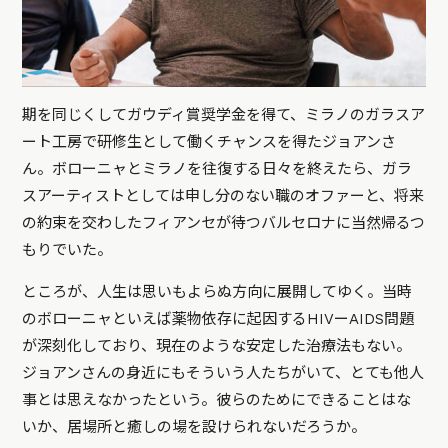
期を同じくしてガウディ賞奨学金を得て、ミラノのガラスア
ート工房で研修生として働くチャンスを得たジョアンさ
ん。ボローニャとミラノを往復する日々を終えたら、ガラ
スアーティストとしては申し分のない職のオファーと、将来
の約束を交わしたフィアンセが待つバルセロナに当然帰るつ
もりでいた。
ところが、人生は思いもよらぬ方向に展開してゆく。当時
のボローニャといえば薬物依存に起因するHIVーAIDS問題
が深刻化しており、現在のような安定した治療法もない。
ジョアンさんの身近にもそういう人たちがいて、とても他人
事とは思えなかったという。彼らのためにできることはな
いか、居場所と癒しの場を設けられないだろうか。