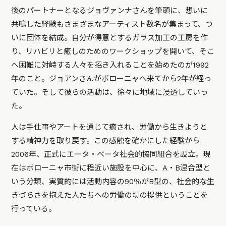
後のパートナーとなるジョヴァンナさんを筆頭に、想いに
共鳴した経験もさまざまなアーティスト数名が集まって、つ
いに団体を結成。自分が得意とするガラス加工の工房を作
り、リハビリと癒しのためのワークショップを開いて、そこ
へ困難に対峙する人々を招き入れることを始めたのが1992
年のこと。ジョアンさんがボローニャへ来てから2年が経っ
ていた。そして彼らの活動は、徐々に地域に浸透していっ
た。
人は手仕事やアートを通じて癒され、労働から生きようと
する精神力を取り戻す。この感触を確かにした経験から
2006年、正式にエータ・ベータ社会的協同組合を設立。現
在はボローニャ市街に程近い施設を中心に、A・B混合型と
いう分類、実質的には活動内容の90％がB型の、社会的な生
きづらさを抱えた人たちへの労働の場の提供ということを
行っている。