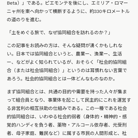
Beta）」である。ピエモンテを後にし、エミリア・ロマー
ニャ州を東へ向かって横断するように、約330キロメートル
の道のりを進む。
「土をめぐる旅で、なぜ協同組合を訪れるのか？」
この記事をお読みの方は、そんな疑問が湧くかもしれな
い。日本では協同組合というと、農業ー、漁業ー、生活
ー、などがよく知られているが、おそらく「社会的協同組
合（または社会協同組合）」というのは耳慣れない言葉で
あろう。社会的協同組合とは一体どんなものなのか。
まず協同組合とは、共通の目的や需要を持った人々が集ま
って組合員となり、事業体を起こして民主的にこれを運営す
る非営利の相互扶助の仕組みである。この一種である社会
的協同組合は、いわゆる社会的弱者（身体的・精神的・感
覚的ハンディを負う者、薬物・アルコール依存者、元受刑
者、母子家庭、難民など）に属する市民の人間形成と、社