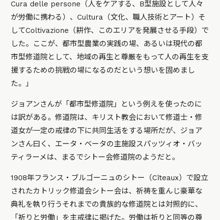
Cura delle persone（人をケアする、B型施設として人々
が労働に携わる）、Cultura（文化、職人技術とアート）そ
してColtivazione（耕作、このエリアを発展させる手段）で
した。ここが、都市型農業の実践の場、あるいは現代の都
市型修道院として、地域の再生と尊厳をもって人の再生を支
援するための挑戦の場になるのだという想いを固めまし
た。」
ジョアンさんが「都市型修道院」という例えを使ったのに
は訳がある。修道院は、キリスト教会において修道士・修
道女が一定の戒律の下に共同生活をする場所だが、ジョア
ンさん曰く、エータ・ベータの主施設スパッツィオ・バッ
ティラーメは、まるでシトー会修道院のようだと。
1908年フランス・ブルゴーニュのシトー（Cîteaux）で設立
されたカトリック修道会シトー会は、祈祷を重んじ豪華な
典礼を執り行うそれまでの貴族的な修道院とは対照的に、
「祈りと労働」を主戒律に掲げた。労働は祈りと同等の尊