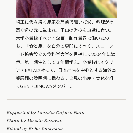
埼玉に代々続く農家を兼業で継いだ父、料理が得
意な母の元に生まれ、里山の営みを身近に育つ。
大学卒業後イベント企画・制作業界で働いたの
ち、「食と農」を自分の専門にすべく、スローフ
ード協会設立の食科学大学を目指して2004年に渡
伊、第一期生として３年間学ぶ。卒業後はイタリ
ア・EATALY社にて、日本出店を中心とする海外事
業展開の黎明期に携わる。２児の出産・育休を経
てGEN・JINOWAメンバー。
Supported by Ishizaka Organic Farm
Photo by Masato Sezawa.
Edited by Erika Tomiyama