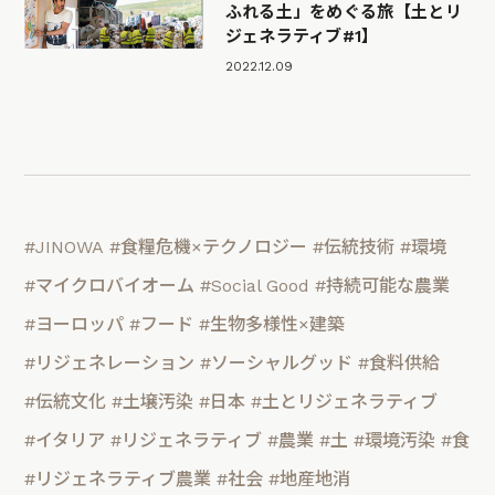
ふれる土」をめぐる旅【土とリ
ジェネラティブ#1】
2022.12.09
#JINOWA
#食糧危機×テクノロジー
#伝統技術
#環境
#マイクロバイオーム
#Social Good
#持続可能な農業
#ヨーロッパ
#フード
#生物多様性×建築
#リジェネレーション
#ソーシャルグッド
#食料供給
#伝統文化
#土壌汚染
#日本
#土とリジェネラティブ
#イタリア
#リジェネラティブ
#農業
#土
#環境汚染
#食
#リジェネラティブ農業
#社会
#地産地消