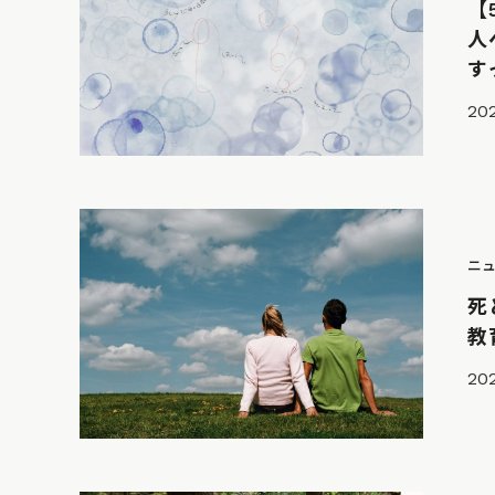
【
人
す
20
ニ
死
教
202