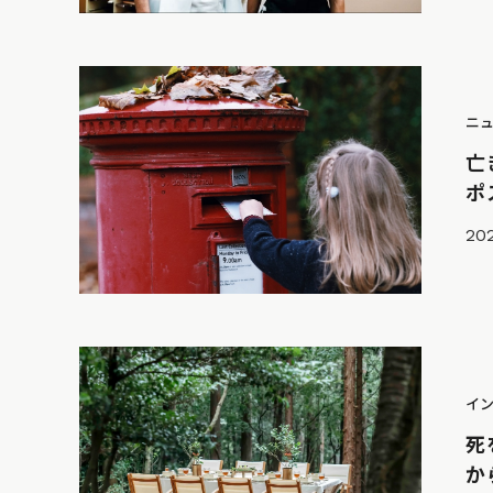
ニ
亡
ポ
202
イ
死
か