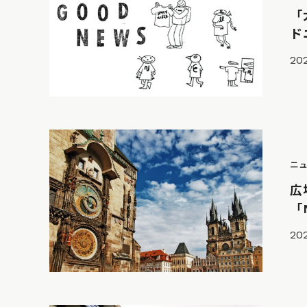
「
ド
202
ニ
広
「
202