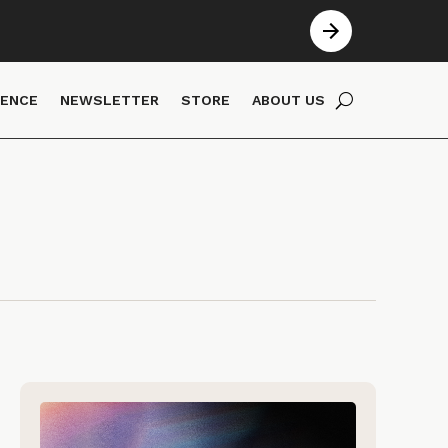
IENCE
NEWSLETTER
STORE
ABOUT US