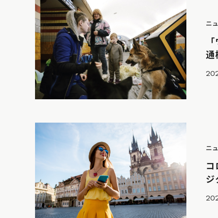
ニ
「
通
202
ニ
コ
ジ
202