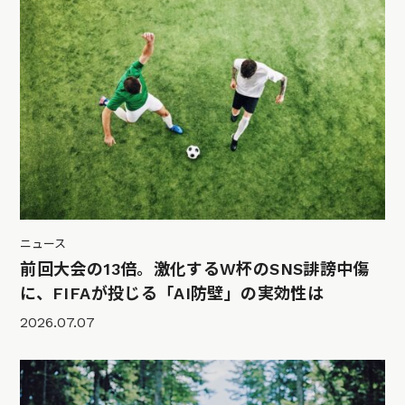
ニュース
前回大会の13倍。激化するW杯のSNS誹謗中傷
に、FIFAが投じる「AI防壁」の実効性は
2026.07.07