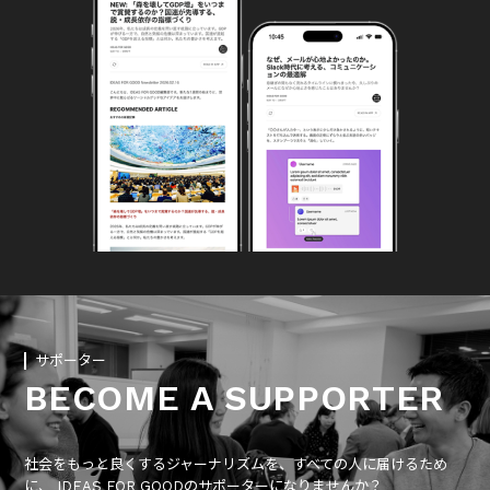
サポーター
BECOME A SUPPORTER
社会をもっと良くするジャーナリズムを、すべての人に届けるため
に、 IDEAS FOR GOODのサポーターになりませんか？