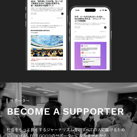
サポーター
BECOME A SUPPORTER
社会をもっと良くするジャーナリズムを、すべての人に届けるため
に、 IDEAS FOR GOODのサポーターになりませんか？